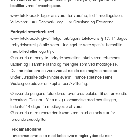
bestiller varer i webshoppen.
www.fotokrus.dk tager ansvaret for varerne, indtil modtagelsen.
Vi leverer kun i Danmark, dog ikke Grønland og Færøerne.
Fortrydelsesret/returret
www.fotokrus.dk giver, ifølge forbrugeraftalelovens § 17, 14 dages
fortrydelsesret på alle varer. Undtaget er vare special fremstillet
med billed eller logo tryk
Ønsker du at benytte fortrydelsesretten, skal varen returneres
uåbnet og i samme stand og mængde som ved modtagelse.
Du kan returnere en vare ved at sende den angivne adresse
under Juridiske oplysninger øverst i handelsbetingelserne.
Vedlæg derudover en kopi af bon/kvittering.
Ønsker du pengene refunderes, overføres beløbet til det anvendte
kreditkort (Dankort, Visa mv.) i forbindelse med bestillingen,
indenfor 14 dage fra modtagelse af varen.
Ønsker du at returnere den købte vare, skal du selv stå for
forsendelsesudgiften.
Reklamationsret
I overensstemmelse med købelovens regler ydes du som