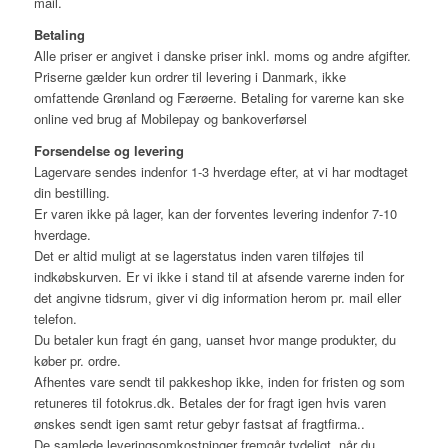
mail.
Betaling
Alle priser er angivet i danske priser inkl. moms og andre afgifter.
Priserne gælder kun ordrer til levering i Danmark, ikke
omfattende Grønland og Færøerne. Betaling for varerne kan ske
online ved brug af Mobilepay og bankoverførsel
Forsendelse og levering
Lagervare sendes indenfor 1-3 hverdage efter, at vi har modtaget
din bestilling.
Er varen ikke på lager, kan der forventes levering indenfor 7-10
hverdage.
Det er altid muligt at se lagerstatus inden varen tilføjes til
indkøbskurven. Er vi ikke i stand til at afsende varerne inden for
det angivne tidsrum, giver vi dig information herom pr. mail eller
telefon.
Du betaler kun fragt én gang, uanset hvor mange produkter, du
køber pr. ordre.
Afhentes vare sendt til pakkeshop ikke, inden for fristen og som
retuneres til fotokrus.dk. Betales der for fragt igen hvis varen
ønskes sendt igen samt retur gebyr fastsat af fragtfirma..
De samlede leveringsomkostninger fremgår tydeligt, når du