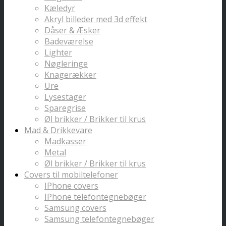
Kæledyr
Akryl billeder med 3d effekt
Dåser & Æsker
Badeværelse
Lighter
Nøgleringe
Knagerækker
Ure
Lysestager
Sparegrise
Øl brikker / Brikker til krus
Mad & Drikkevare
Madkasser
Metal
Øl brikker / Brikker til krus
Covers til mobiltelefoner
IPhone covers
IPhone telefontegnebøger
Samsung covers
Samsung telefontegnebøger