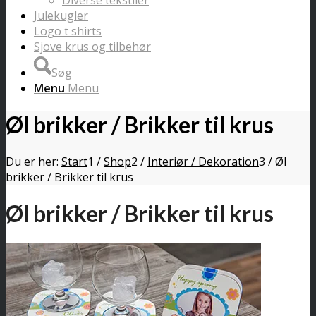
Diverse tekstiler
Julekugler
Logo t shirts
Sjove krus og tilbehør
Søg
Menu
Menu
Øl brikker / Brikker til krus
Du er her:
Start
1
/
Shop
2
/
Interiør / Dekoration
3
/
Øl
brikker / Brikker til krus
Øl brikker / Brikker til krus