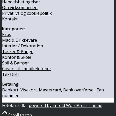
Handelsbetingelser
Om virksomheden
Privatlivs og cookiepolitik
Kontakt
Kategorier:
Krus
Mad & Drikkevare
Interiør / Dekoration
Tasker & Punge
Kontor & Skole
Spil & Bamser
Covers til mobiltelefoner
Tekstiler
Betaling:
Dankort, Visakort, Mastercard, Bank overførsel, Ean
nummer
Fotokrus.dk -
powered by Enfold WordPress Theme
Scroll to top