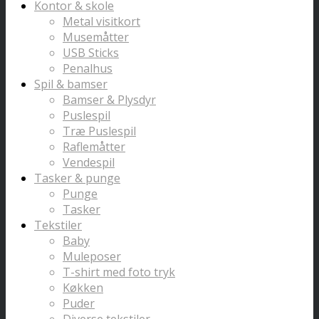
Kontor & skole
Metal visitkort
Musemåtter
USB Sticks
Penalhus
Spil & bamser
Bamser & Plysdyr
Puslespil
Træ Puslespil
Raflemåtter
Vendespil
Tasker & punge
Punge
Tasker
Tekstiler
Baby
Muleposer
T-shirt med foto tryk
Køkken
Puder