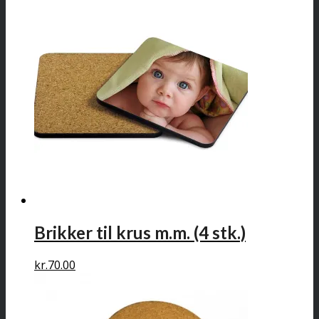
Brikker til krus m.m. (4 stk.)
kr.
70.00