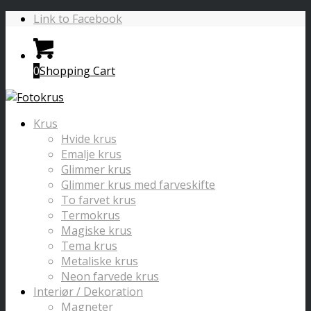
Link to Facebook
0
Shopping Cart
Krus
Hvide krus
Emalje krus
Glimmer krus
Glimmer krus med farveskifte
To farvet krus
Termokrus
Magiske krus
Tema krus
Metaliske krus
Neon farvede krus
Interiør / Dekoration
Magneter