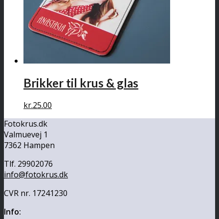
Brikker til krus & glas
kr.
25.00
Fotokrus.dk
Valmuevej 1
7362 Hampen
Tlf. 29902076
info@fotokrus.dk
CVR nr. 17241230
Info: