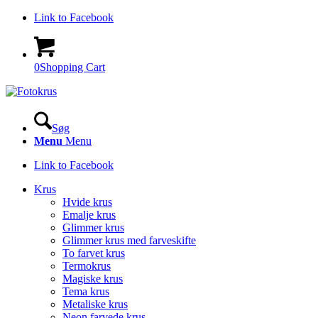
Link to Facebook
0
Shopping Cart
Søg
Menu
Menu
Link to Facebook
Krus
Hvide krus
Emalje krus
Glimmer krus
Glimmer krus med farveskifte
To farvet krus
Termokrus
Magiske krus
Tema krus
Metaliske krus
Neon farvede krus