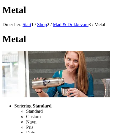
Metal
Du er her:
Start
1
/
Shop
2
/
Mad & Drikkevare
3
/
Metal
Metal
Sortering
Standard
Standard
Custom
Navn
Pris
Dato