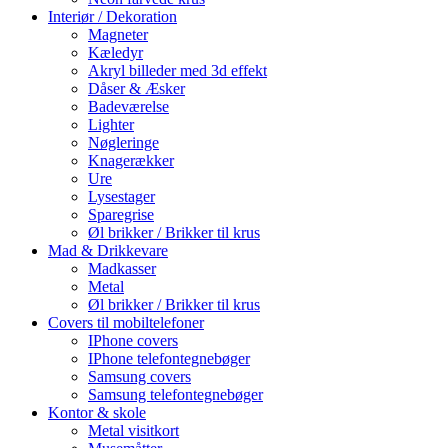
Interiør / Dekoration
Magneter
Kæledyr
Akryl billeder med 3d effekt
Dåser & Æsker
Badeværelse
Lighter
Nøgleringe
Knagerækker
Ure
Lysestager
Sparegrise
Øl brikker / Brikker til krus
Mad & Drikkevare
Madkasser
Metal
Øl brikker / Brikker til krus
Covers til mobiltelefoner
IPhone covers
IPhone telefontegnebøger
Samsung covers
Samsung telefontegnebøger
Kontor & skole
Metal visitkort