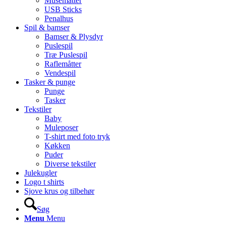
Musemåtter
USB Sticks
Penalhus
Spil & bamser
Bamser & Plysdyr
Puslespil
Træ Puslespil
Raflemåtter
Vendespil
Tasker & punge
Punge
Tasker
Tekstiler
Baby
Muleposer
T-shirt med foto tryk
Køkken
Puder
Diverse tekstiler
Julekugler
Logo t shirts
Sjove krus og tilbehør
Søg
Menu
Menu