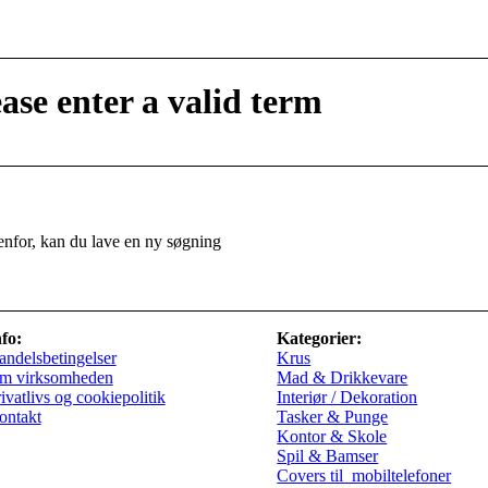
ease enter a valid term
denfor, kan du lave en ny søgning
fo:
Kategorier:
ndelsbetingelser
Krus
m virksomheden
Mad & Drikkevare
ivatlivs og cookiepolitik
Interiør / Dekoration
ontakt
Tasker & Punge
Kontor & Skole
Spil & Bamser
Covers til mobiltelefoner