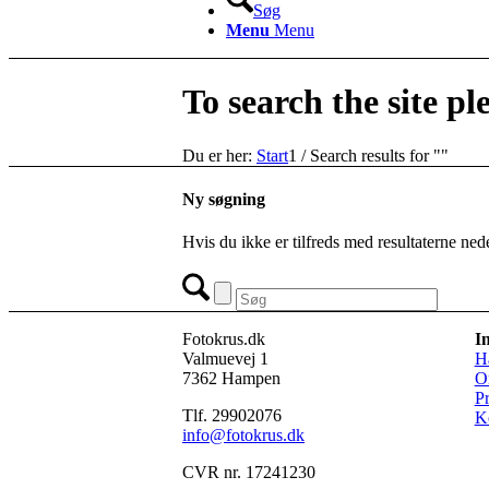
Søg
Menu
Menu
To search the site pl
Du er her:
Start
1
/
Search results for ""
Ny søgning
Hvis du ikke er tilfreds med resultaterne ne
Fotokrus.dk
In
Valmuevej 1
Ha
7362 Hampen
O
Pr
Tlf. 29902076
K
info@fotokrus.dk
CVR nr. 17241230