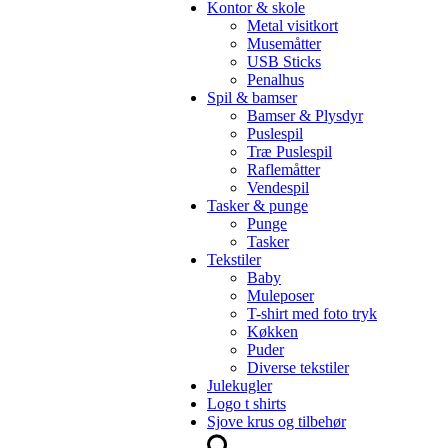
Kontor & skole
Metal visitkort
Musemåtter
USB Sticks
Penalhus
Spil & bamser
Bamser & Plysdyr
Puslespil
Træ Puslespil
Raflemåtter
Vendespil
Tasker & punge
Punge
Tasker
Tekstiler
Baby
Muleposer
T-shirt med foto tryk
Køkken
Puder
Diverse tekstiler
Julekugler
Logo t shirts
Sjove krus og tilbehør