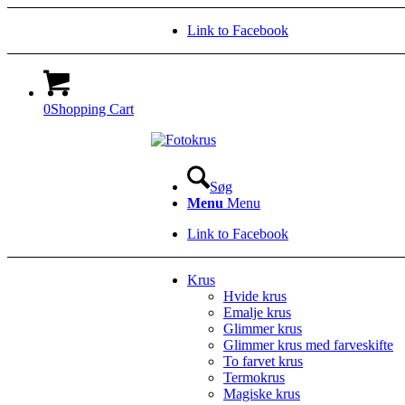
Link to Facebook
0
Shopping Cart
Søg
Menu
Menu
Link to Facebook
Krus
Hvide krus
Emalje krus
Glimmer krus
Glimmer krus med farveskifte
To farvet krus
Termokrus
Magiske krus