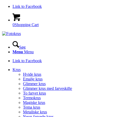
Link to Facebook
0
Shopping Cart
Søg
Menu
Menu
Link to Facebook
Krus
Hvide krus
Emalje krus
Glimmer krus
Glimmer krus med farveskifte
To farvet krus
Termokrus
Magiske krus
Tema krus
Metaliske krus
Neon farvede krus