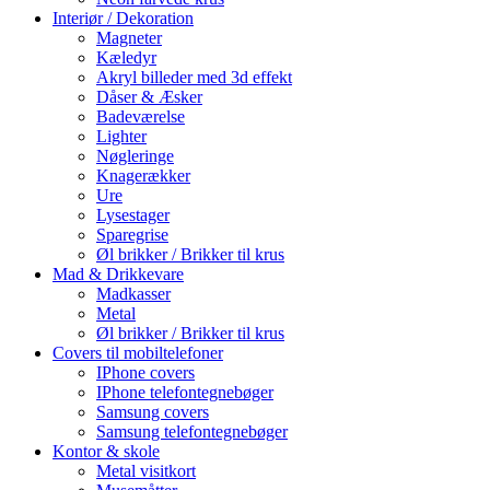
Interiør / Dekoration
Magneter
Kæledyr
Akryl billeder med 3d effekt
Dåser & Æsker
Badeværelse
Lighter
Nøgleringe
Knagerækker
Ure
Lysestager
Sparegrise
Øl brikker / Brikker til krus
Mad & Drikkevare
Madkasser
Metal
Øl brikker / Brikker til krus
Covers til mobiltelefoner
IPhone covers
IPhone telefontegnebøger
Samsung covers
Samsung telefontegnebøger
Kontor & skole
Metal visitkort