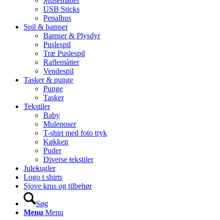
Musemåtter
USB Sticks
Penalhus
Spil & bamser
Bamser & Plysdyr
Puslespil
Træ Puslespil
Raflemåtter
Vendespil
Tasker & punge
Punge
Tasker
Tekstiler
Baby
Muleposer
T-shirt med foto tryk
Køkken
Puder
Diverse tekstiler
Julekugler
Logo t shirts
Sjove krus og tilbehør
Søg
Menu
Menu