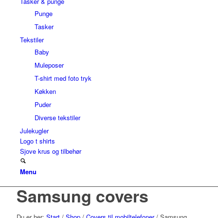
Tasker & punge
Punge
Tasker
Tekstiler
Baby
Muleposer
T-shirt med foto tryk
Køkken
Puder
Diverse tekstiler
Julekugler
Logo t shirts
Sjove krus og tilbehør
Menu
Samsung covers
Du er her:
Start
/
Shop
/
Covers til mobiltelefoner
/
Samsung