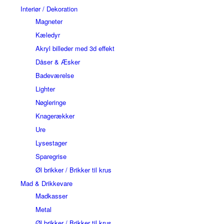
Interiør / Dekoration
Magneter
Kæledyr
Akryl billeder med 3d effekt
Dåser & Æsker
Badeværelse
Lighter
Nøgleringe
Knagerækker
Ure
Lysestager
Sparegrise
Øl brikker / Brikker til krus
Mad & Drikkevare
Madkasser
Metal
Øl brikker / Brikker til krus