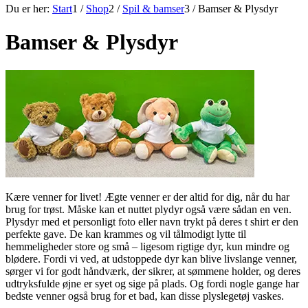
Du er her:
Start
1
/
Shop
2
/
Spil & bamser
3
/
Bamser & Plysdyr
Bamser & Plysdyr
Kære venner for livet! Ægte venner er der altid for dig, når du har
brug for trøst. Måske kan et nuttet plydyr også være sådan en ven.
Plysdyr med et personligt foto eller navn trykt på deres t shirt er den
perfekte gave. De kan krammes og vil tålmodigt lytte til
hemmeligheder store og små – ligesom rigtige dyr, kun mindre og
blødere. Fordi vi ved, at udstoppede dyr kan blive livslange venner,
sørger vi for godt håndværk, der sikrer, at sømmene holder, og deres
udtryksfulde øjne er syet og sige på plads. Og fordi nogle gange har
bedste venner også brug for et bad, kan disse plyslegetøj vaskes.