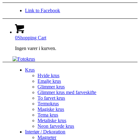
Link to Facebook
0
Shopping Cart
Ingen varer i kurven.
Krus
Hvide krus
Emalje krus
Glimmer krus
Glimmer krus med farveskifte
To farvet krus
Termokrus
Magiske krus
Tema krus
Metaliske krus
Neon farvede krus
Interiør / Dekoration
Magneter