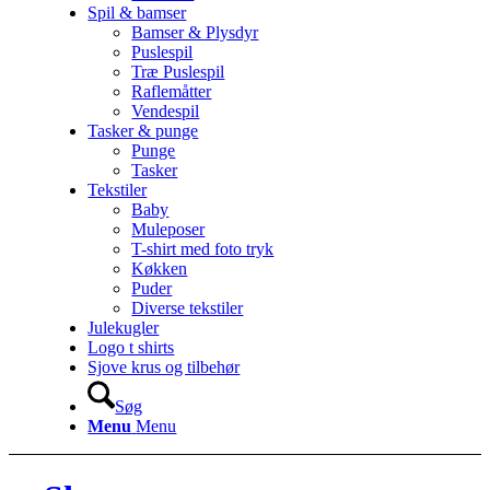
Spil & bamser
Bamser & Plysdyr
Puslespil
Træ Puslespil
Raflemåtter
Vendespil
Tasker & punge
Punge
Tasker
Tekstiler
Baby
Muleposer
T-shirt med foto tryk
Køkken
Puder
Diverse tekstiler
Julekugler
Logo t shirts
Sjove krus og tilbehør
Søg
Menu
Menu