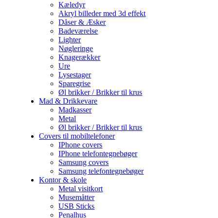
Kæledyr
Akryl billeder med 3d effekt
Dåser & Æsker
Badeværelse
Lighter
Nøgleringe
Knagerækker
Ure
Lysestager
Sparegrise
Øl brikker / Brikker til krus
Mad & Drikkevare
Madkasser
Metal
Øl brikker / Brikker til krus
Covers til mobiltelefoner
IPhone covers
IPhone telefontegnebøger
Samsung covers
Samsung telefontegnebøger
Kontor & skole
Metal visitkort
Musemåtter
USB Sticks
Penalhus