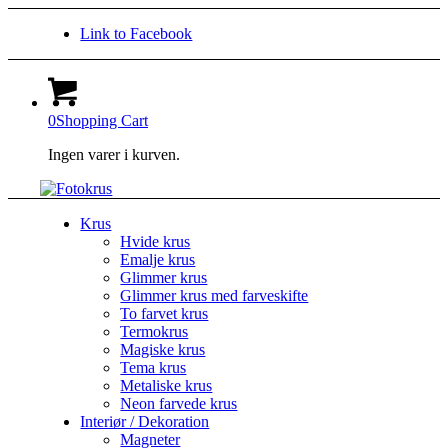
Link to Facebook
0
Shopping Cart
Ingen varer i kurven.
Krus
Hvide krus
Emalje krus
Glimmer krus
Glimmer krus med farveskifte
To farvet krus
Termokrus
Magiske krus
Tema krus
Metaliske krus
Neon farvede krus
Interiør / Dekoration
Magneter