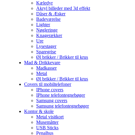
Kæledyr
Akryl billeder med 3d effekt
Dåser & Æsker
Badeværelse
Lighter
Nøgleringe
Knagerækker
Ure
Lysestager
Sparegrise
Øl brikker / Brikker til krus
Mad & Drikkevare
Madkasser
Metal
Øl brikker / Brikker til krus
Covers til mobiltelefoner
IPhone covers
IPhone telefontegnebøger
Samsung covers
Samsung telefontegnebøger
Kontor & skole
Metal visitkort
Musemåtter
USB Sticks
Penalhus