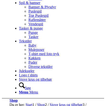
Spil & bamser
Bamser & Plysdyr
Puslespil
Træ Puslespil
Raflemåtter
Vendespil
Tasker & punge
Punge
Tasker
Tekstiler
Baby
Muleposer
T-shirt med foto tryk
Køkken
Puder
Diverse tekstiler
Julekugler
Logo t shirts
Sjove krus og tilbehør
Søg
Menu
Menu
Shop
Du er her:
Start
1
/
Shop
2
/
Sjove krus og tilbehør
3
/