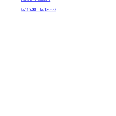
Prisinterval:
kr.
115.00
–
kr.
130.00
kr.115.00
til
kr.130.00