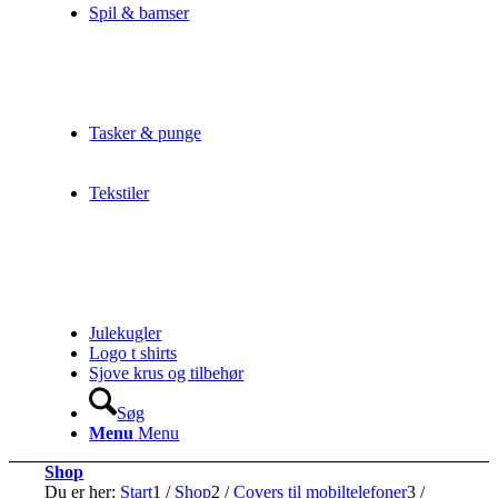
Spil & bamser
Tasker & punge
Tekstiler
Julekugler
Logo t shirts
Sjove krus og tilbehør
Søg
Menu
Menu
Shop
Du er her:
Start
1
/
Shop
2
/
Covers til mobiltelefoner
3
/