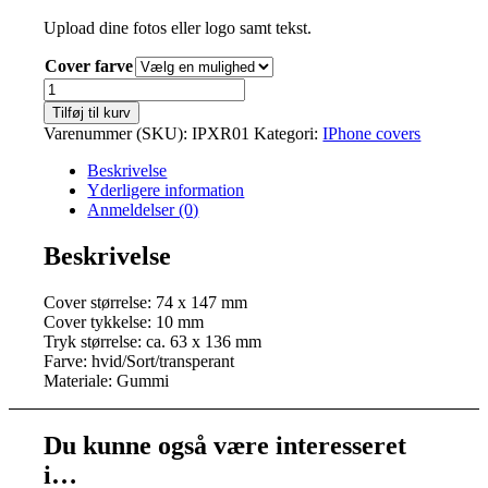
Upload dine fotos eller logo samt tekst.
Cover farve
Cover
iphone
Tilføj til kurv
X
Varenummer (SKU):
IPXR01
Kategori:
IPhone covers
Gummi
antal
Beskrivelse
Yderligere information
Anmeldelser (0)
Beskrivelse
Cover størrelse: 74 x 147 mm
Cover tykkelse: 10 mm
Tryk størrelse: ca. 63 x 136 mm
Farve: hvid/Sort/transperant
Materiale: Gummi
Du kunne også være interesseret
i…