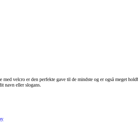
ed velcro er den perfekte gave til de mindste og er også meget holdb
dit navn eller slogans.
by