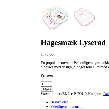
Hagesmæk Lyserød
kr.
75.00
En populær souvenir Personlige hagesmække m
tilpasses med design, dit eget foto eller med 
På lager
Hagesmæk
Lyserød
Tilpas
antal
Varenummer (SKU):
BIBN-R
Kategori:
Ba
Beskrivelse
Yderligere information