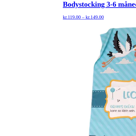
Bodystocking 3-6 måne
Prisinterval:
kr.
119.00
–
kr.
149.00
kr.119.00
til
kr.149.00