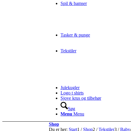
Spil & bamser
Tasker & punge
Tekstiler
Julekugler
Logo t shirts
Sjove krus og tilbehør
Søg
Menu
Menu
Shop
Du er her:
Start
1
/
Shop
2
/
Tekstiler
3
/
Baby