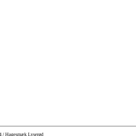
4
/
Hagesmæk Lyserød