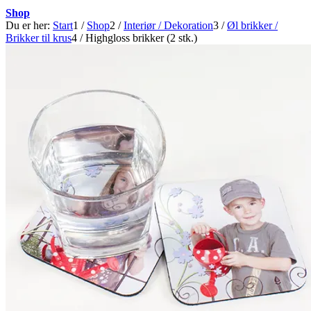
Shop
Du er her:
Start
1
/
Shop
2
/
Interiør / Dekoration
3
/
Øl brikker /
Brikker til krus
4
/
Highgloss brikker (2 stk.)