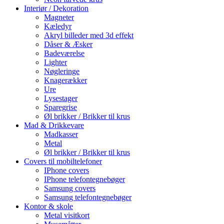
Interiør / Dekoration
Magneter
Kæledyr
Akryl billeder med 3d effekt
Dåser & Æsker
Badeværelse
Lighter
Nøgleringe
Knagerækker
Ure
Lysestager
Sparegrise
Øl brikker / Brikker til krus
Mad & Drikkevare
Madkasser
Metal
Øl brikker / Brikker til krus
Covers til mobiltelefoner
IPhone covers
IPhone telefontegnebøger
Samsung covers
Samsung telefontegnebøger
Kontor & skole
Metal visitkort