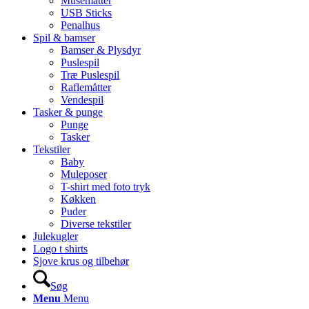
Musemåtter
USB Sticks
Penalhus
Spil & bamser
Bamser & Plysdyr
Puslespil
Træ Puslespil
Raflemåtter
Vendespil
Tasker & punge
Punge
Tasker
Tekstiler
Baby
Muleposer
T-shirt med foto tryk
Køkken
Puder
Diverse tekstiler
Julekugler
Logo t shirts
Sjove krus og tilbehør
Søg
Menu
Menu