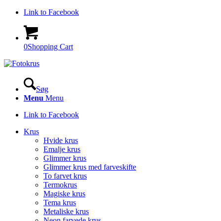
Link to Facebook
0
Shopping Cart
Søg
Menu
Menu
Link to Facebook
Krus
Hvide krus
Emalje krus
Glimmer krus
Glimmer krus med farveskifte
To farvet krus
Termokrus
Magiske krus
Tema krus
Metaliske krus
Neon farvede krus