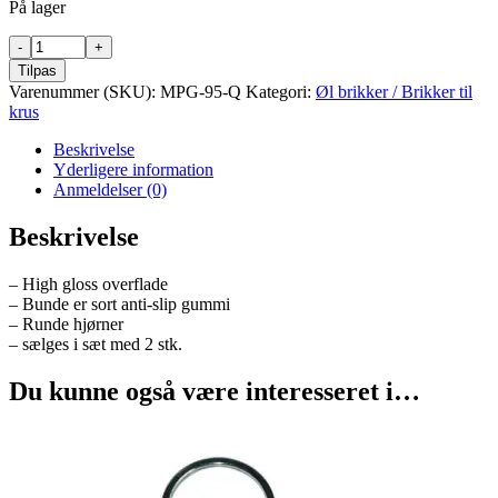
På lager
Highgloss
brikker
Tilpas
(2
Varenummer (SKU):
MPG-95-Q
Kategori:
Øl brikker / Brikker til
stk.)
krus
antal
Beskrivelse
Yderligere information
Anmeldelser (0)
Beskrivelse
– High gloss overflade
– Bunde er sort anti-slip gummi
– Runde hjørner
– sælges i sæt med 2 stk.
Du kunne også være interesseret i…