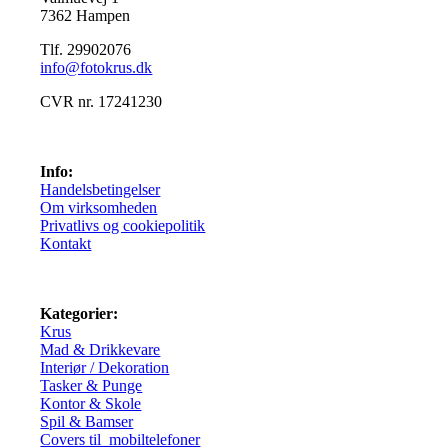
7362 Hampen
Tlf. 29902076
info@fotokrus.dk
CVR nr. 17241230
Info:
Handelsbetingelser
Om virksomheden
Privatlivs og cookiepolitik
Kontakt
Kategorier:
Krus
Mad & Drikkevare
Interiør / Dekoration
Tasker & Punge
Kontor & Skole
Spil & Bamser
Covers til mobiltelefoner