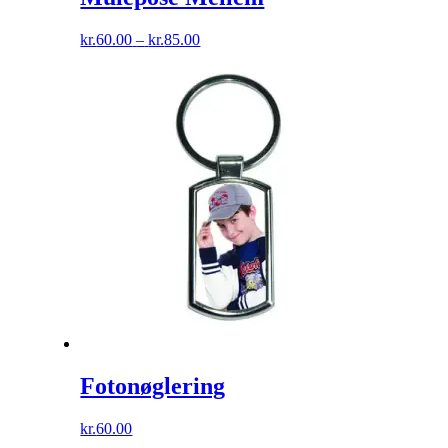
Prisinterval:
kr.
60.00
–
kr.
85.00
kr.60.00
til
kr.85.00
Fotonøglering
kr.
60.00