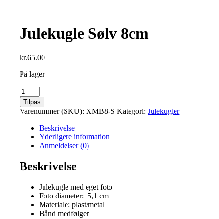
Julekugle Sølv 8cm
kr.
65.00
På lager
Julekugle
Sølv
Tilpas
8cm
Varenummer (SKU):
XMB8-S
Kategori:
Julekugler
antal
Beskrivelse
Yderligere information
Anmeldelser (0)
Beskrivelse
Julekugle med eget foto
Foto diameter: 5,1 cm
Materiale: plast/metal
Bånd medfølger