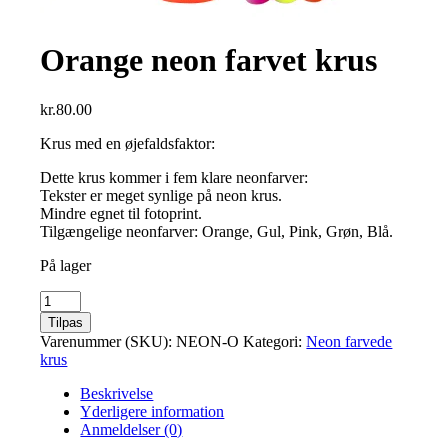
Orange neon farvet krus
kr.
80.00
Krus med en øjefaldsfaktor:
Dette krus kommer i fem klare neonfarver:
Tekster er meget synlige på neon krus.
Mindre egnet til fotoprint.
Tilgængelige neonfarver: Orange, Gul, Pink, Grøn, Blå.
På lager
Orange
neon
Tilpas
farvet
Varenummer (SKU):
NEON-O
Kategori:
Neon farvede
krus
krus
antal
Beskrivelse
Yderligere information
Anmeldelser (0)