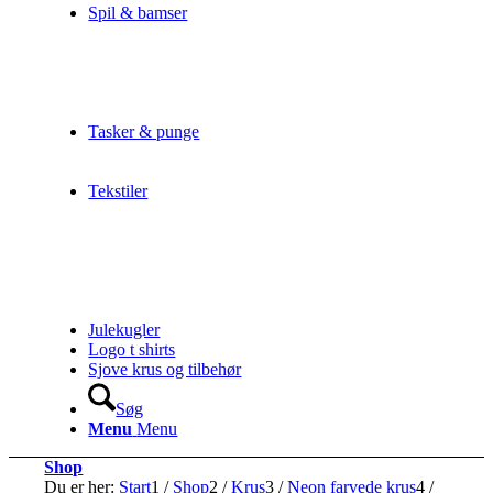
Spil & bamser
Tasker & punge
Tekstiler
Julekugler
Logo t shirts
Sjove krus og tilbehør
Søg
Menu
Menu
Shop
Du er her:
Start
1
/
Shop
2
/
Krus
3
/
Neon farvede krus
4
/