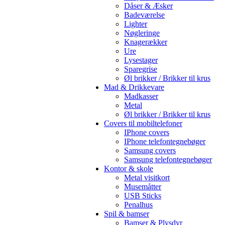
Dåser & Æsker
Badeværelse
Lighter
Nøgleringe
Knagerækker
Ure
Lysestager
Sparegrise
Øl brikker / Brikker til krus
Mad & Drikkevare
Madkasser
Metal
Øl brikker / Brikker til krus
Covers til mobiltelefoner
IPhone covers
IPhone telefontegnebøger
Samsung covers
Samsung telefontegnebøger
Kontor & skole
Metal visitkort
Musemåtter
USB Sticks
Penalhus
Spil & bamser
Bamser & Plysdyr