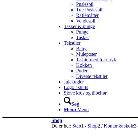
Puslespil
Træ Puslespil
Raflemåtter
Vendespil
Tasker & punge
Punge
Tasker
Tekstiler
Baby
Muleposer
T-shirt med foto tryk
Køkken
Puder
Diverse tekstiler
Julekugler
Logo t shirts
Sjove krus og tilbehør
Søg
Menu
Menu
Shop
Du er her:
Start
1
/
Shop
2
/
Kontor & skole
3