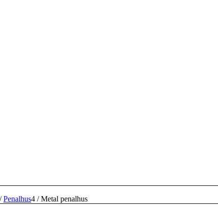
/
Penalhus
4
/
Metal penalhus