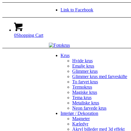
Link to Facebook
0
Shopping Cart
Krus
Hvide krus
Emalje krus
Glimmer krus
Glimmer krus med farveskifte
To farvet krus
Termokrus
Magiske krus
Tema krus
Metaliske krus
Neon farvede krus
Interiør / Dekoration
Magneter
Kæledyr
Akryl billeder med 3d effekt