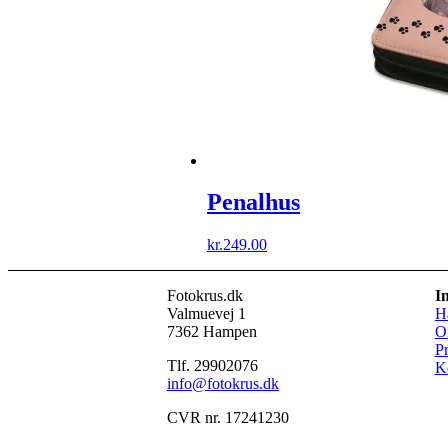
Penalhus
kr.
249.00
Fotokrus.dk
In
Valmuevej 1
Ha
7362 Hampen
O
Pr
Tlf. 29902076
K
info@fotokrus.dk
CVR nr. 17241230