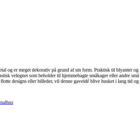
tal og er meget dekorativ på grund af sin form. Praktisk til blyanter o
astisk velegnet som beholder til hjemmebagte småkager eller andre små g
lotte designs eller billeder, vil denne gaveidé blive husket i lang tid og
nalhus