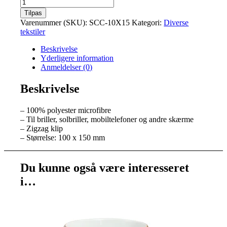
Pudseklud
til
Tilpas
briller
Varenummer (SKU):
SCC-10X15
Kategori:
Diverse
m.m.
tekstiler
Lille
antal
Beskrivelse
Yderligere information
Anmeldelser (0)
Beskrivelse
– 100% polyester microfibre
– Til briller, solbriller, mobiltelefoner og andre skærme
– Zigzag klip
– Størrelse: 100 x 150 mm
Du kunne også være interesseret
i…