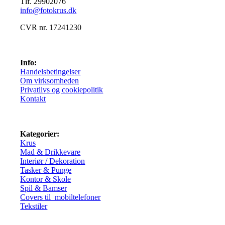
Tlf. 29902076
info@fotokrus.dk
CVR nr. 17241230
Info:
Handelsbetingelser
Om virksomheden
Privatlivs og cookiepolitik
Kontakt
Kategorier:
Krus
Mad & Drikkevare
Interiør / Dekoration
Tasker & Punge
Kontor & Skole
Spil & Bamser
Covers til mobiltelefoner
Tekstiler