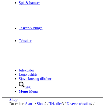
Spil & bamser
Tasker & punge
Tekstiler
Julekugler
Logo t shirts
Sjove krus og tilbehør
Søg
Menu
Menu
Shop
Du er her:
Start
1
/
Shop
2
/
Tekstiler
3
/
Diverse tekstiler
4
/