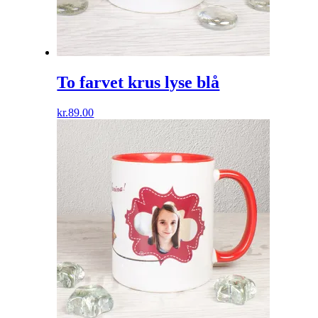
To farvet krus lyse blå
kr.
89.00