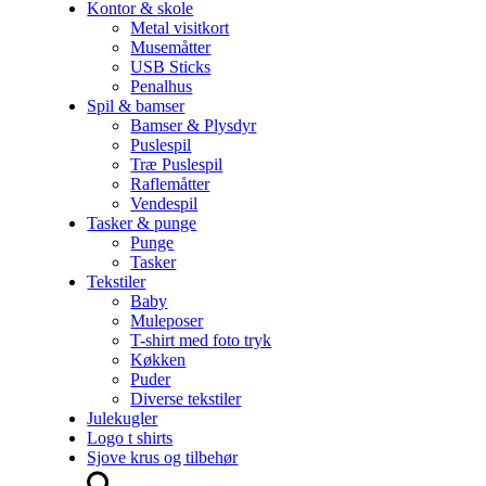
Kontor & skole
Metal visitkort
Musemåtter
USB Sticks
Penalhus
Spil & bamser
Bamser & Plysdyr
Puslespil
Træ Puslespil
Raflemåtter
Vendespil
Tasker & punge
Punge
Tasker
Tekstiler
Baby
Muleposer
T-shirt med foto tryk
Køkken
Puder
Diverse tekstiler
Julekugler
Logo t shirts
Sjove krus og tilbehør