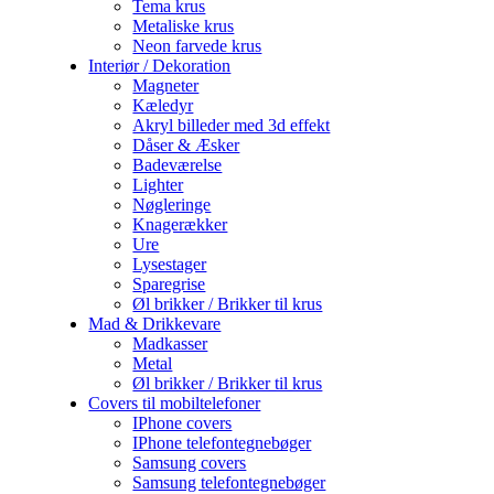
Tema krus
Metaliske krus
Neon farvede krus
Interiør / Dekoration
Magneter
Kæledyr
Akryl billeder med 3d effekt
Dåser & Æsker
Badeværelse
Lighter
Nøgleringe
Knagerækker
Ure
Lysestager
Sparegrise
Øl brikker / Brikker til krus
Mad & Drikkevare
Madkasser
Metal
Øl brikker / Brikker til krus
Covers til mobiltelefoner
IPhone covers
IPhone telefontegnebøger
Samsung covers
Samsung telefontegnebøger