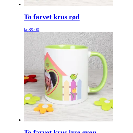
To farvet krus rød
kr.
89.00
To farvet krus lyse grøn