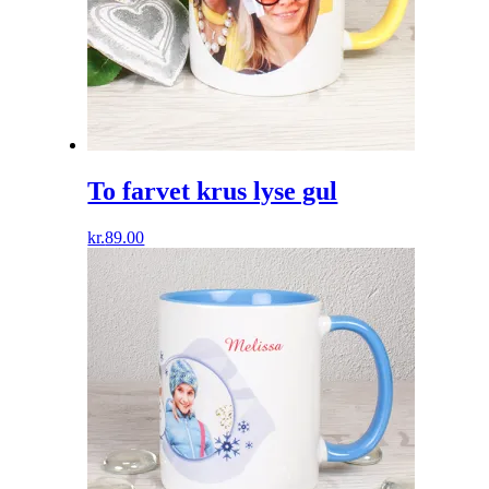
To farvet krus lyse gul
kr.
89.00