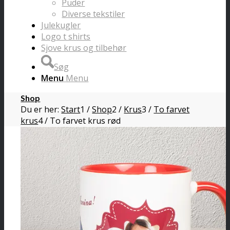
Puder
Diverse tekstiler
Julekugler
Logo t shirts
Sjove krus og tilbehør
Søg
Menu
Menu
Shop
Du er her:
Start
1
/
Shop
2
/
Krus
3
/
To farvet
krus
4
/
To farvet krus rød