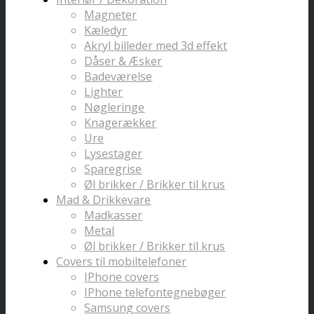
Magneter
Kæledyr
Akryl billeder med 3d effekt
Dåser & Æsker
Badeværelse
Lighter
Nøgleringe
Knagerækker
Ure
Lysestager
Sparegrise
Øl brikker / Brikker til krus
Mad & Drikkevare
Madkasser
Metal
Øl brikker / Brikker til krus
Covers til mobiltelefoner
IPhone covers
IPhone telefontegnebøger
Samsung covers