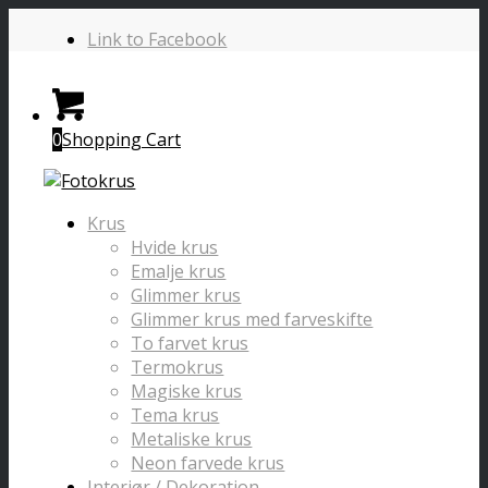
Link to Facebook
0
Shopping Cart
Krus
Hvide krus
Emalje krus
Glimmer krus
Glimmer krus med farveskifte
To farvet krus
Termokrus
Magiske krus
Tema krus
Metaliske krus
Neon farvede krus
Interiør / Dekoration