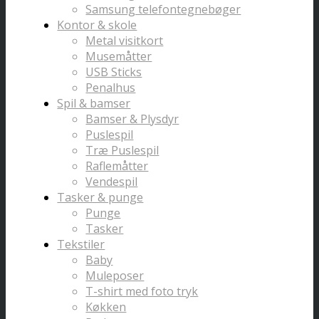
Samsung telefontegnebøger
Kontor & skole
Metal visitkort
Musemåtter
USB Sticks
Penalhus
Spil & bamser
Bamser & Plysdyr
Puslespil
Træ Puslespil
Raflemåtter
Vendespil
Tasker & punge
Punge
Tasker
Tekstiler
Baby
Muleposer
T-shirt med foto tryk
Køkken