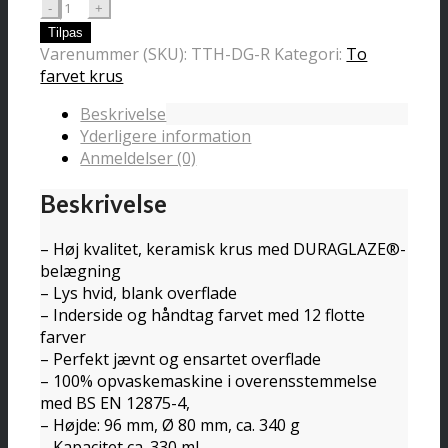
To
farvet
Tilpas
krus
Varenummer (SKU):
TTH-DG-R
Kategori:
To
rød
farvet krus
antal
Beskrivelse
Yderligere information
Anmeldelser (0)
Beskrivelse
– Høj kvalitet, keramisk krus med DURAGLAZE®-
belægning
– Lys hvid, blank overflade
– Inderside og håndtag farvet med 12 flotte
farver
– Perfekt jævnt og ensartet overflade
– 100% opvaskemaskine i overensstemmelse
med BS EN 12875-4,
– Højde: 96 mm, Ø 80 mm, ca. 340 g
– Kapacitet ca. 330 ml