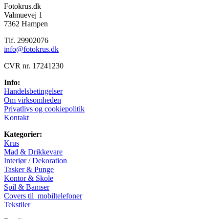
Fotokrus.dk
Valmuevej 1
7362 Hampen
Tlf. 29902076
info@fotokrus.dk
CVR nr. 17241230
Info:
Handelsbetingelser
Om virksomheden
Privatlivs og cookiepolitik
Kontakt
Kategorier:
Krus
Mad & Drikkevare
Interiør / Dekoration
Tasker & Punge
Kontor & Skole
Spil & Bamser
Covers til mobiltelefoner
Tekstiler