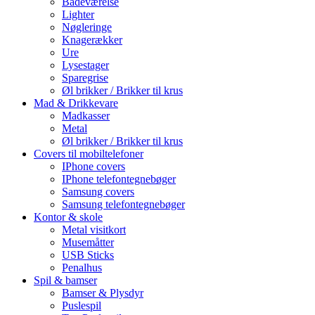
Badeværelse
Lighter
Nøgleringe
Knagerækker
Ure
Lysestager
Sparegrise
Øl brikker / Brikker til krus
Mad & Drikkevare
Madkasser
Metal
Øl brikker / Brikker til krus
Covers til mobiltelefoner
IPhone covers
IPhone telefontegnebøger
Samsung covers
Samsung telefontegnebøger
Kontor & skole
Metal visitkort
Musemåtter
USB Sticks
Penalhus
Spil & bamser
Bamser & Plysdyr
Puslespil