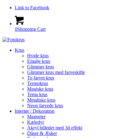
Link to Facebook
0
Shopping Cart
Krus
Hvide krus
Emalje krus
Glimmer krus
Glimmer krus med farveskifte
To farvet krus
Termokrus
Magiske krus
Tema krus
Metaliske krus
Neon farvede krus
Interiør / Dekoration
Magneter
Kæledyr
Akryl billeder med 3d effekt
Dåser & Æsker