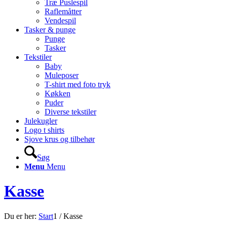
Træ Puslespil
Raflemåtter
Vendespil
Tasker & punge
Punge
Tasker
Tekstiler
Baby
Muleposer
T-shirt med foto tryk
Køkken
Puder
Diverse tekstiler
Julekugler
Logo t shirts
Sjove krus og tilbehør
Søg
Menu
Menu
Kasse
Du er her:
Start
1
/
Kasse