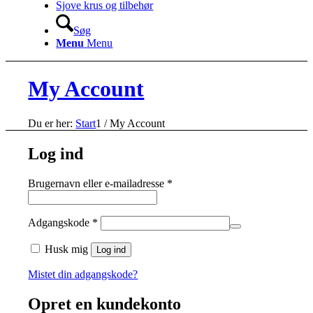
Sjove krus og tilbehør
Søg
Menu
Menu
My Account
Du er her:
Start
1
/
My Account
Log ind
Påkrævet
Brugernavn eller e-mailadresse
*
Påkrævet
Adgangskode
*
Husk mig
Log ind
Mistet din adgangskode?
Opret en kundekonto