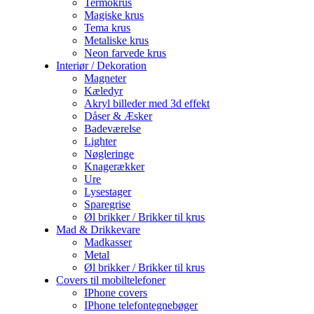
Termokrus
Magiske krus
Tema krus
Metaliske krus
Neon farvede krus
Interiør / Dekoration
Magneter
Kæledyr
Akryl billeder med 3d effekt
Dåser & Æsker
Badeværelse
Lighter
Nøgleringe
Knagerækker
Ure
Lysestager
Sparegrise
Øl brikker / Brikker til krus
Mad & Drikkevare
Madkasser
Metal
Øl brikker / Brikker til krus
Covers til mobiltelefoner
IPhone covers
IPhone telefontegnebøger