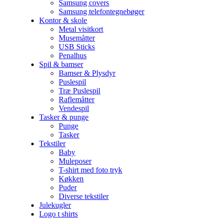
Samsung covers
Samsung telefontegnebøger
Kontor & skole
Metal visitkort
Musemåtter
USB Sticks
Penalhus
Spil & bamser
Bamser & Plysdyr
Puslespil
Træ Puslespil
Raflemåtter
Vendespil
Tasker & punge
Punge
Tasker
Tekstiler
Baby
Muleposer
T-shirt med foto tryk
Køkken
Puder
Diverse tekstiler
Julekugler
Logo t shirts