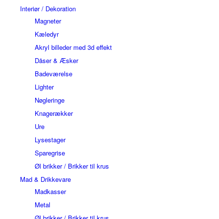
Interiør / Dekoration
Magneter
Kæledyr
Akryl billeder med 3d effekt
Dåser & Æsker
Badeværelse
Lighter
Nøgleringe
Knagerækker
Ure
Lysestager
Sparegrise
Øl brikker / Brikker til krus
Mad & Drikkevare
Madkasser
Metal
Øl brikker / Brikker til krus