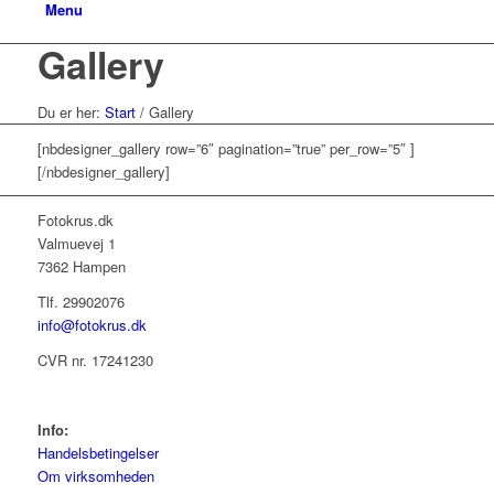
Menu
Gallery
Du er her:
Start
/
Gallery
[nbdesigner_gallery row=”6″ pagination=”true” per_row=”5″ ]
[/nbdesigner_gallery]
Fotokrus.dk
Valmuevej 1
7362 Hampen
Tlf. 29902076
info@fotokrus.dk
CVR nr. 17241230
Info:
Handelsbetingelser
Om virksomheden